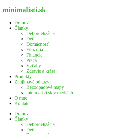
minimalisti.sk
Domov
Články
Debordelizácia
Deti
Domácnosť
Filozofia
Financie
Práca
Vzťahy
Zdravie a krása
Produkty
Zaujímavé odkazy
Bezodpadové mapy
minimalisti.sk v médiách
O mne
Kontakt
Domov
Články
Debordelizácia
Deti