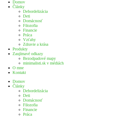
Domov
Články
Debordelizácia
Deti
Domácnosť
Filozofia
Financie
Práca
Vzťahy
Zdravie a krása
Produkty
Zaujímavé odkazy
Bezodpadové mapy
minimalisti.sk v médiách
O mne
Kontakt
Domov
Články
Debordelizácia
Deti
Domácnosť
Filozofia
Financie
Práca