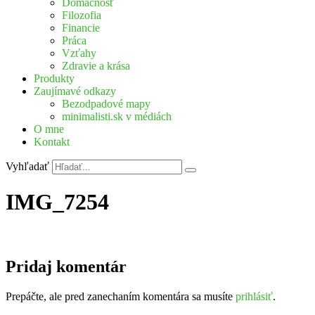
Domácnosť
Filozofia
Financie
Práca
Vzťahy
Zdravie a krása
Produkty
Zaujímavé odkazy
Bezodpadové mapy
minimalisti.sk v médiách
O mne
Kontakt
Vyhľadať
IMG_7254
Pridaj komentár
Prepáčte, ale pred zanechaním komentára sa musíte
prihlásiť
.