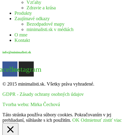
Vzťahy
Zdravie a krása
Produkty
Zaujímavé odkazy
Bezodpadové mapy
minimalisti.sk v médiách
O mne
Kontakt
info@minimalisti.sk
acebook
Instagram
© 2015 minimalisti.sk. Všetky práva vyhradené.
GDPR - Zásady ochrany osobných údajov
Tvorba webu: Mirka Čechová
Táto stránka používa súbory cookies. Pokračovaním v jej
prehliadaní, súhlasíte s ich použitím.
OK
Odmietnuť
zistiť viac