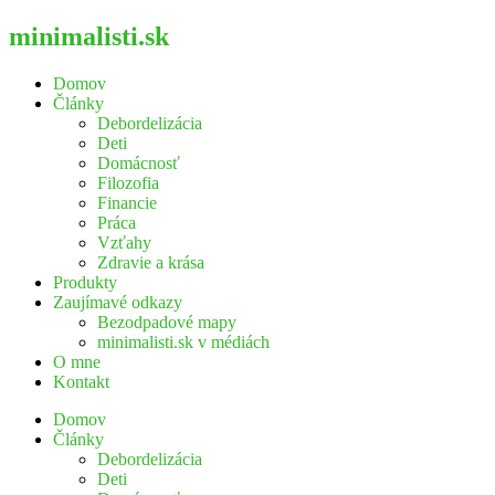
minimalisti.sk
Domov
Články
Debordelizácia
Deti
Domácnosť
Filozofia
Financie
Práca
Vzťahy
Zdravie a krása
Produkty
Zaujímavé odkazy
Bezodpadové mapy
minimalisti.sk v médiách
O mne
Kontakt
Domov
Články
Debordelizácia
Deti