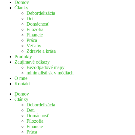
Domov
Články
Debordelizácia
Deti
Domácnosť
Filozofia
Financie
Práca
Vzťahy
Zdravie a krása
Produkty
Zaujímavé odkazy
Bezodpadové mapy
minimalisti.sk v médiách
O mne
Kontakt
Domov
Články
Debordelizácia
Deti
Domácnosť
Filozofia
Financie
Práca