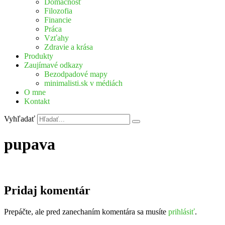
Domácnosť
Filozofia
Financie
Práca
Vzťahy
Zdravie a krása
Produkty
Zaujímavé odkazy
Bezodpadové mapy
minimalisti.sk v médiách
O mne
Kontakt
Vyhľadať
pupava
Pridaj komentár
Prepáčte, ale pred zanechaním komentára sa musíte
prihlásiť
.