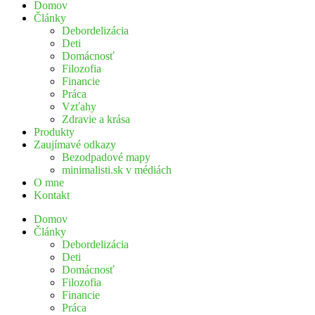
Domov
Články
Debordelizácia
Deti
Domácnosť
Filozofia
Financie
Práca
Vzťahy
Zdravie a krása
Produkty
Zaujímavé odkazy
Bezodpadové mapy
minimalisti.sk v médiách
O mne
Kontakt
Domov
Články
Debordelizácia
Deti
Domácnosť
Filozofia
Financie
Práca