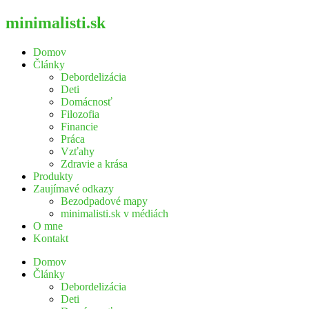
minimalisti.sk
Domov
Články
Debordelizácia
Deti
Domácnosť
Filozofia
Financie
Práca
Vzťahy
Zdravie a krása
Produkty
Zaujímavé odkazy
Bezodpadové mapy
minimalisti.sk v médiách
O mne
Kontakt
Domov
Články
Debordelizácia
Deti