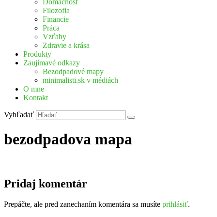
Domácnosť
Filozofia
Financie
Práca
Vzťahy
Zdravie a krása
Produkty
Zaujímavé odkazy
Bezodpadové mapy
minimalisti.sk v médiách
O mne
Kontakt
Vyhľadať
bezodpadova mapa
Pridaj komentár
Prepáčte, ale pred zanechaním komentára sa musíte
prihlásiť
.