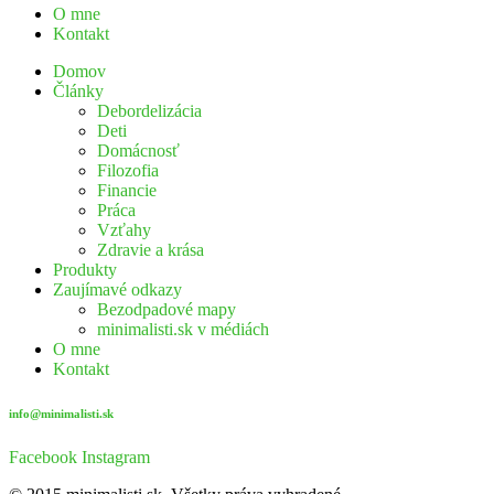
O mne
Kontakt
Domov
Články
Debordelizácia
Deti
Domácnosť
Filozofia
Financie
Práca
Vzťahy
Zdravie a krása
Produkty
Zaujímavé odkazy
Bezodpadové mapy
minimalisti.sk v médiách
O mne
Kontakt
info@minimalisti.sk
Facebook
Instagram