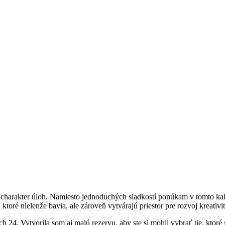
 charakter úloh. Namiesto jednoduchých sladkostí ponúkam v tomto kale
ktoré nielenže bavia, ale zároveň vytvárajú priestor pre rozvoj kreativ
 24. Vytvorila som aj malú rezervu, aby ste si mohli vybrať tie, ktoré