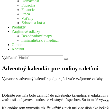
Domácnosť
Filozofia
Financie
Práca
Vzťahy
Zdravie a krása
Produkty
Zaujímavé odkazy
Bezodpadové mapy
minimalisti.sk v médiách
O mne
Kontakt
Vyhľadať
Adventný kalendár pre rodiny s deťmi
Vytvorte si adventný kalendár podporujúci vaše vzájomné vzťahy.
Dôležité pre mňa bolo zahrnúť do advetného kalendára aj edukatívny
zručnosti a objavovať radosť z vlastných úspechov. Sú to malé výzvy, 
Kalendáre som vytvorila tak, že každý z nich má viac úloh ako bežných