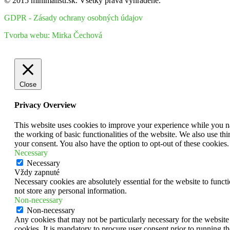
© 2015 minimalisti.sk. Všetky práva vyhradené.
GDPR - Zásady ochrany osobných údajov
Tvorba webu: Mirka Čechová
Close
Privacy Overview
This website uses cookies to improve your experience while you nav
the working of basic functionalities of the website. We also use t
your consent. You also have the option to opt-out of these cookies
Necessary
Necessary
Vždy zapnuté
Necessary cookies are absolutely essential for the website to funct
not store any personal information.
Non-necessary
Non-necessary
Any cookies that may not be particularly necessary for the website 
cookies. It is mandatory to procure user consent prior to running t