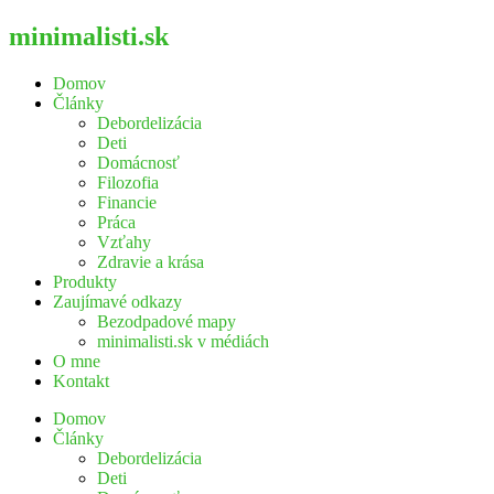
minimalisti.sk
Domov
Články
Debordelizácia
Deti
Domácnosť
Filozofia
Financie
Práca
Vzťahy
Zdravie a krása
Produkty
Zaujímavé odkazy
Bezodpadové mapy
minimalisti.sk v médiách
O mne
Kontakt
Domov
Články
Debordelizácia
Deti