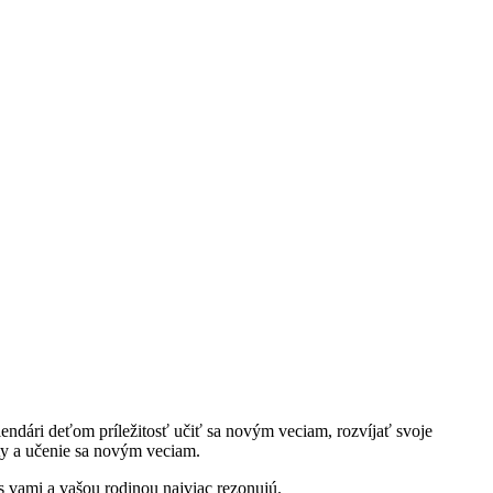
ndári deťom príležitosť učiť sa novým veciam, rozvíjať svoje
ity a učenie sa novým veciam.
 s vami a vašou rodinou najviac rezonujú.