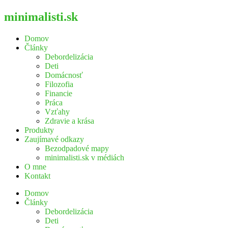
minimalisti.sk
Domov
Články
Debordelizácia
Deti
Domácnosť
Filozofia
Financie
Práca
Vzťahy
Zdravie a krása
Produkty
Zaujímavé odkazy
Bezodpadové mapy
minimalisti.sk v médiách
O mne
Kontakt
Domov
Články
Debordelizácia
Deti